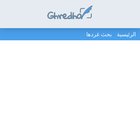
الرئيسية
بحث غردها