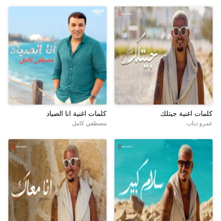
كلمات اغنية جيتلك
كلمات اغنية انا الصياد
عمرو دياب
مصطفي كامل