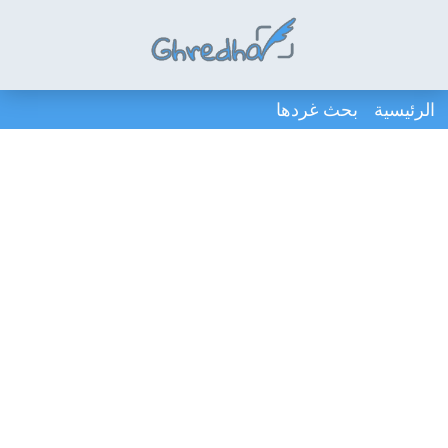
الرئيسية
بحث غردها