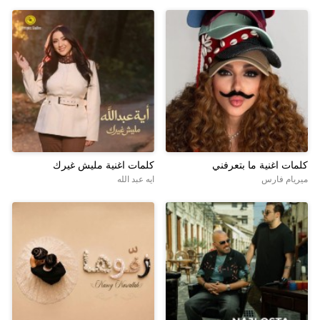
كلمات اغنية ما بتعرفني
كلمات اغنية مليش غيرك
ميريام فارس
ايه عبد الله