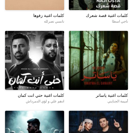
كلمات اغنية قصة شعرك
كلمات اغنية زفوها
ناجي اسطا
نانسي نصرلله
كلمات اغنية ياساتر
كلمات اغنية حتي انت كمان
أميمة الجنايني
ادهم علي و لؤي الدمرداش