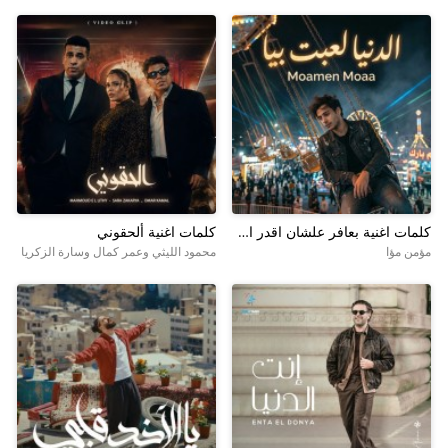
كلمات اغنية بعافر علشان اقدر اعيش
كلمات اغنية ألحقوني
مؤمن مؤا
محمود الليثي وعمر كمال وسارة الزكريا