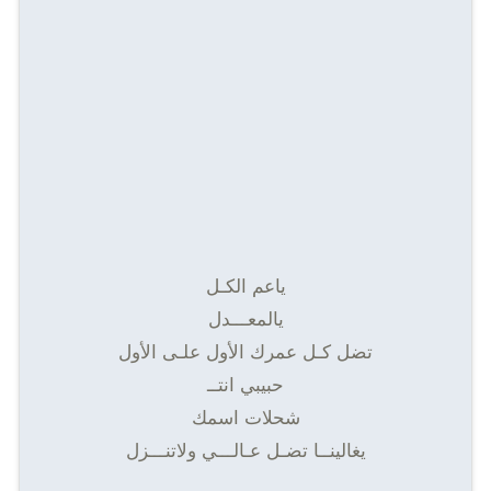
ياعم الكـل
يالمعـــدل
تضل كـل عمرك الأول علـى الأول
حبيبي انتــ
شحلات اسمك
يغالينــا تضـل عـالـــي ولاتنـــزل