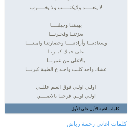
لا ينعـــــد ولايكتـــــب ولا يخـــــرب
يهيبتنـا وجبلنــــا
يعزتنــا وفخـرنـــا
وسعادتنــا وأرادتنــــا وحضارتنـا واملنــــا
على حبـك كبــرنـا
يالاغلى من عمرنــا
عشك واحد كلـب واحـد ع الطيبة كبرنـــا
اولـي اولـي فوق الغيم عللــي
اولـي اولـي فرحنـا يالاصلـــي
كلمات اغنية الأول على الأول
كلمات اغاني رحمة رياض