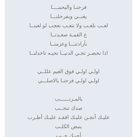
فرحنـا واليحبنــــا
يغنــي ويفرحلنـــا
لعـب نلعـب ولا نتعـب نعجب لو لعبنــا
ع القمـة صعـدنــا
بأرادتنـــا وعزمنــا
اذا نحضـر تجـي الدنيــا تحيـه تاخذلنــا
اولـي اولـي فوق الغيم عللــي
اولـي اولـي فرحنـا يالاصلـــي
يالمـرتــــــب
صدك تنحــب
عليـك أنجـن عليـك افقـد عليـك أطـرب
ينبض الكلـب
أحبـك حــب