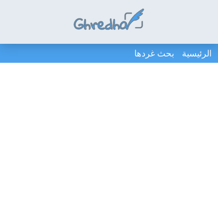
الرئيسية
بحث غردها