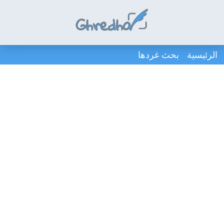
الرئيسية
بحث غردها