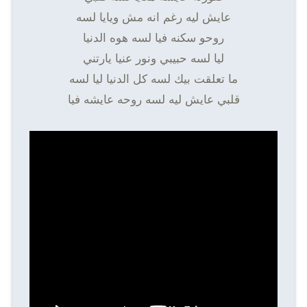
عايش ليه رغم انه مش ويايا لسه
روحو سكنه فيا لسه هوه الدنيا
ليا لسه حبيبي ونور عنيا يارتني
ما تعلقت بيك لسه كل الدنيا ليا لسه
قلبي عايش ليه لسه روحه عايشه فيا