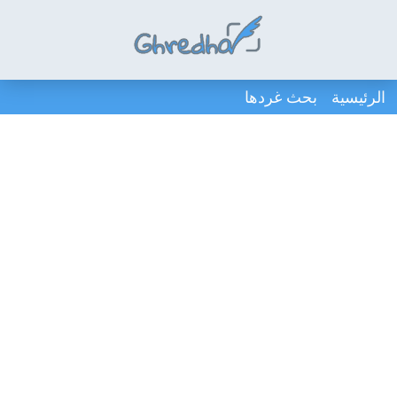
الرئيسية
بحث غردها