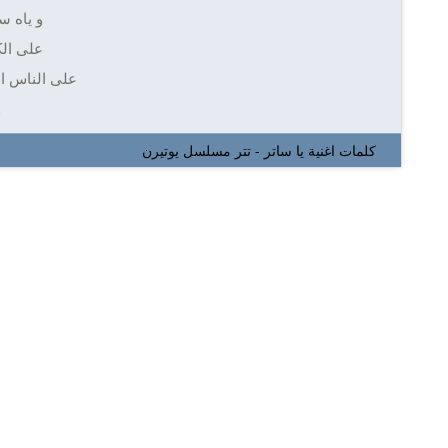
و ياه س
على الك
على الناس ال
و
كلمات اغنية يا ساتر - تتر مسلسل يوتيرن