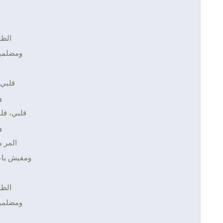
و
الظل
ومضلمين
قلبي 
و
قلبي، قل
و
المر 
ومفيش ياع
الظل
ومضلمين