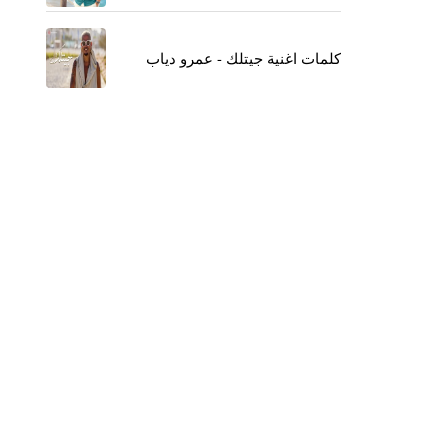
كلمات اغنية جيتلك - عمرو دياب