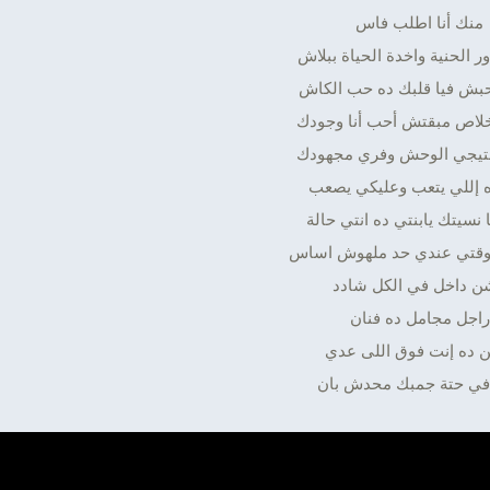
منك أنا اطلب فاس
 الحنية واخدة الحياة ببلاش
بش فيا قلبك ده حب الكاش
لاص مبقتش أحب أنا وجودك
يجي الوحش وفري مجهودك
 إللي يتعب وعليكي يصعب
ا نسيتك يابنتي ده انتي حالة
وقتي عندي حد ملهوش اساس
ن داخل في الكل شادد
راجل مجامل ده فنان
 ده إنت فوق اللى عدي
 في حتة جمبك محدش بان