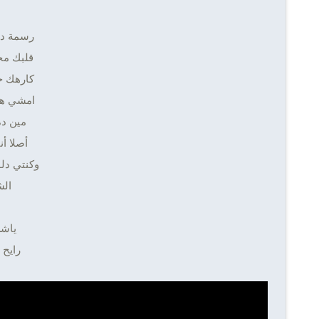
رسمة دور
قلبك مح
كارهك خ
امشي هت
مين ده
أصلا أن
وكنتي دل
الش
ياشن
رايح