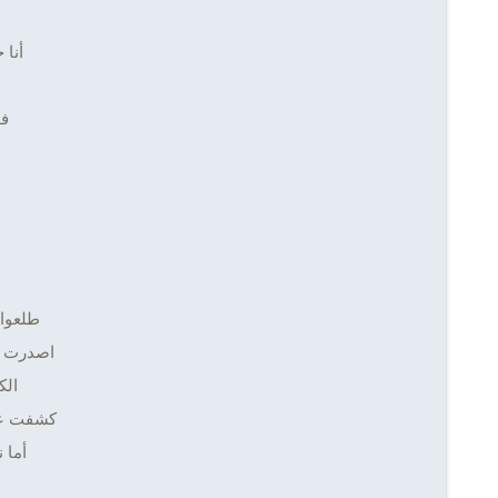
أنا 
ف
طلعوا
اصدرت ح
الك
كشفت عين
أما 