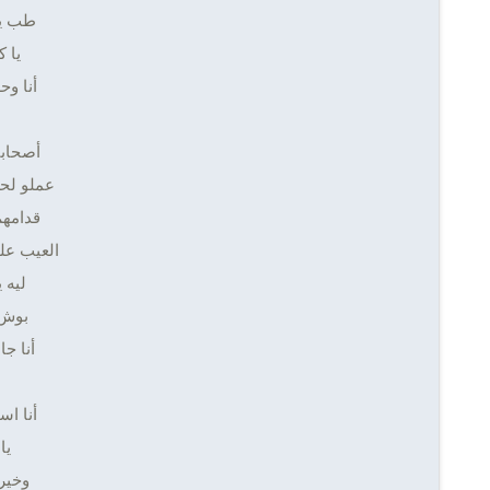
طب يل
يا 
أنا و
أصحابي
عملو لح
قدامهم
العيب على
ليه 
بوش 
أنا ج
أنا اس
يا
وخير