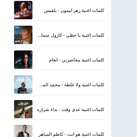
كلمات اغنية زهر ليمون - بلقيس
كلمات اغنية يا حظي - كارول سماحة
كلمات اغنية محاصرني - انغام
كلمات اغنية ولا غلطة - محمد المجذوب
كلمات اغنية عدى وقت - نداء شراره
كلمات اغنية هو انت - كاظم الساهر