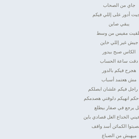
جاي من الصحاب
جيت أدور على إللي فيكم
يبقي صاين
لقيت مفيس من وسط
جيش غير إللي خاين
الكاس صبح بيدور
دقت ساعة الحساب
هجرح فيكم بالدور
مش هعتمد أسباب
 راجل فيكم علشان ابصلكم
كم انهيكم دلوقتي هصدمكم
ل يرجع في صفار بيطلع
ي الخداع الغل قصادي باين
نصبتوا الكمائن أسد واقف
ميهبش من الضباع