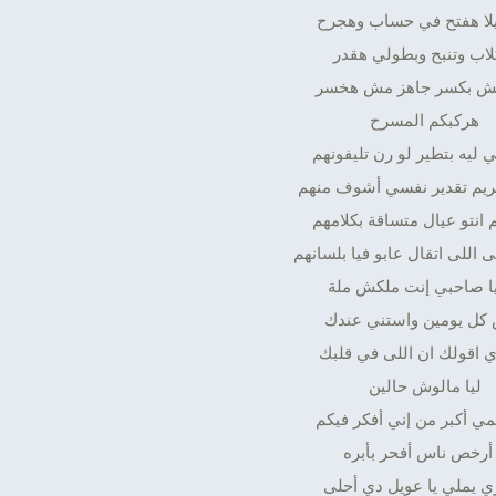
ا هفتح في حساب وهجرح
كلاب وتنبح وبطولي هقدر
حش بكسر جاهز مش هخسر
هركبكم المسرح
 ليه بتطير لو رن تليفونهم
ريم تقدير نفسي أشوف منهم
 انتو عيال متساقة بكلامهم
 اللى اتقال عابو فيا بلسانهم
يا صاحبي إنت ملكش ملة
كل يومين واستني عندك
اي اقولك ان اللى في قلبك
ليا مالوش حالين
مي أكبر من إني أفكر فيكم
 أرخص ناس أفحر بأبره
ي يملي يا عويل دي أحلى