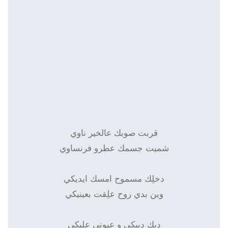
قربت صوبك عالخير ناوي
شميت جسمك عطرو فرنساوي
دخلِك مسموح امسك ايديكي
وين بدي روح علِقت بعينيكي
دبك دبيكي و عيوني عليكي