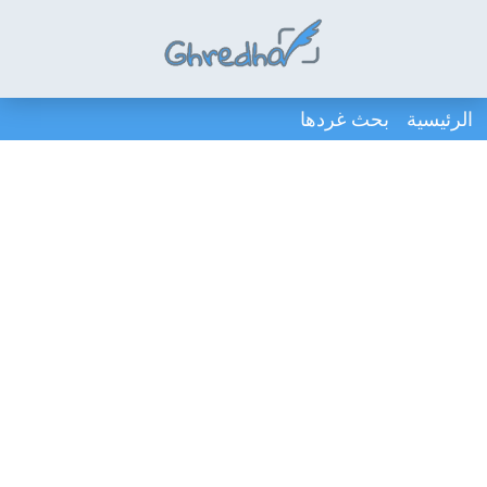
الرئيسية
بحث غردها