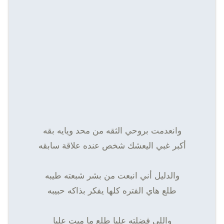
وانعدمت بروحي الثقه من محد ويايه بقه
أكبر غبي اليعشك شخص عنده علاقة سابقه
والدليل أني انبعت من بشر شبعته طيبه
طلع هاي الفتره كلها يفكر بذاكه حبيبه
واللي فضلته عليا طلع ما ميت عليا