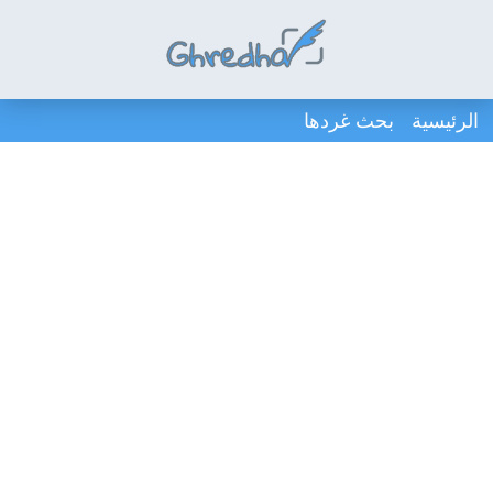
الرئيسية
بحث غردها