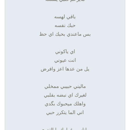
باقي لهسه
حبك نفسه
بس ماعندي بحبك اي حظ
اي ياكوني
انت عيوني
يل من عدها اعز وافرض
ماليني حبيبي ممخلي
لغيرك اي نبضه بقلبي
واهلك ميحبوك بگدي
اني الما يتكرر حبي
ماناسي غرامك يا التدري