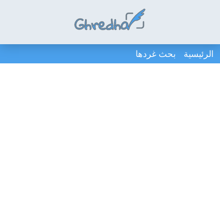
الرئيسية
بحث غردها