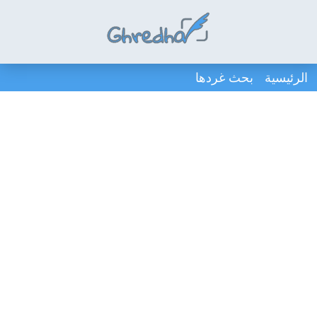
الرئيسية
بحث غردها