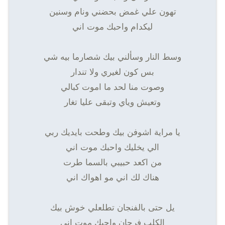
تهون علي غمض بحضني ونام وسنين
ليكدام واحبك موت اني
وسط النار وسألني بيك شصارما بيه شي
بس كون لغيري ولا تندار
وصوت منا لحد ما اموت كبالي
وتعيش وياي وتبقى عليا تغار
يا مراية اشوفن بيك وطحت بايديك ربي
الي يخليك واحبك موت اني
من اكعد حبيبي بالسما طرت
هناك لك اني مو اهواك اني
يل حتى بالفنجان تطلعلي خوش بيك
الكلب فرحان واحبك موت اني