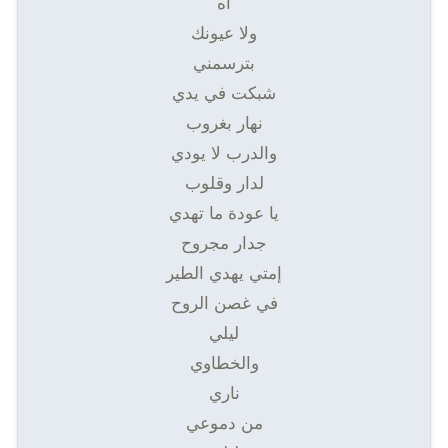
اه
ولا عيونك
بترسمني
شبكت في يدي
نهار بغروب
والدرب لا يودي
لدار وقلوب
يا عودة ما تهدي
جدار مجروح
إمتي يهدي الطير
في غصن الروح
ليلي
والخطاوي
ناري
من دموعي