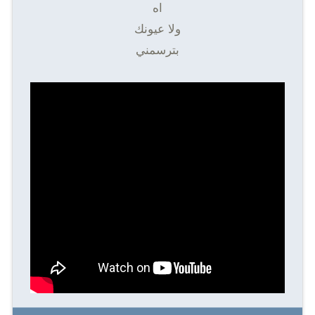
اه
ولا عيونك
بترسمني