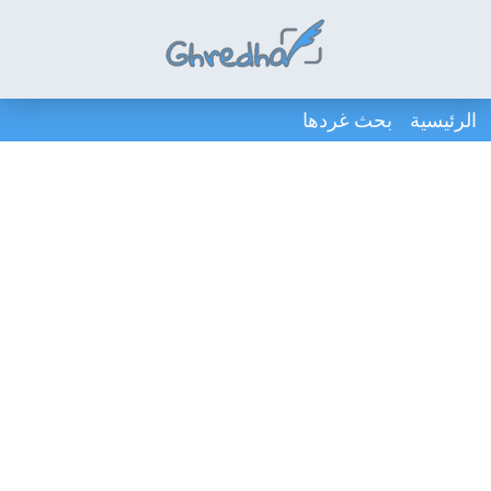
الرئيسية
بحث غردها