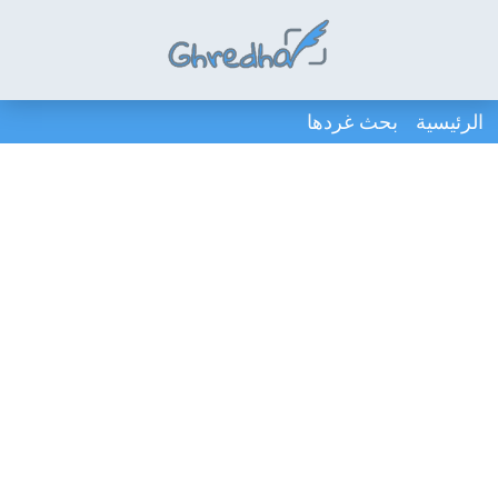
الرئيسية
بحث غردها