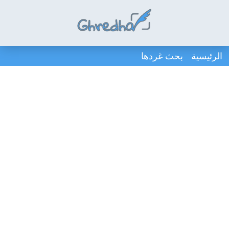
الرئيسية
بحث غردها