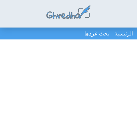
الرئيسية
بحث غردها