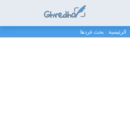
الرئيسية
بحث غردها