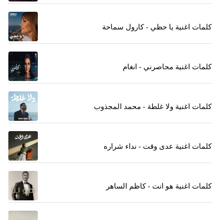
كلمات اغنية يا حظي - كارول سماحة
كلمات اغنية محاصرني - انغام
كلمات اغنية ولا غلطة - محمد المجذوب
كلمات اغنية عدى وقت - نداء شراره
كلمات اغنية هو انت - كاظم الساهر