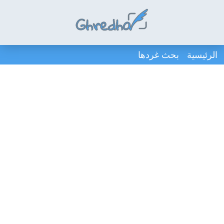
الرئيسية
بحث غردها