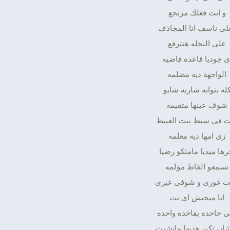
و انت فعلك مرتجع
لى ناسف انا المجاذف
على النخله هتترفع
ى جوديا قاعده فاضيه
الواجهة ديه مضلمه
له بثوابه شاربه شابو
شوف عينها متفيمة
 فى سيط بنت العبيط
زى امها ديه معلمه
رها ميديا مامتكو رضيا
تسمعو الفاظ مؤلمه
بت غورى و شوفى غيرى
انا مبحبش اى بت
تى جاحده بفاخده واحده
ان تكبر هديها مانشيت