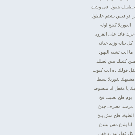
حطسك هقول فى وشك
 تو فيس بشتم علطول
الغوريلا كينج اوله
خرك قائد على القرود
كل بنانه وزيد خيانه
ما انت تشبه اليهود
ين كتبلك مين لعبلك
قل قولك ده انت كيوت
هشبهك بغوريلا يسطا
ك يا مغفل انا مبسوط
بوم طخ نصبت فخ
مرشد معترف جدع
الطيخا طخ مش بنخ
انا بلدع مش بتلدع
كل فعل ليه رد فعل