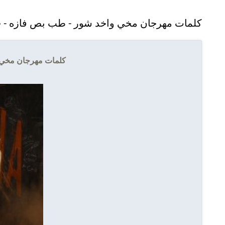
كلمات مهرجان مخي واخد شور - طب بص فازه - ح
كلمات مهرجان مخي و