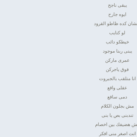
يبقى ناجح
ايوه جارح
شان كده ظاطو القرود
لو كتايب
خيطكو دائب
يبنى ربنا موجود
عمرى ماركن
فوق ياجركن
انا متلقب بالجبروت
عقلى واقع
دمى ساقع
مش بجلون الكلام
تندبنى بص يا بنى
 هضيفك بين اخصام
انت اصغر منى افكر