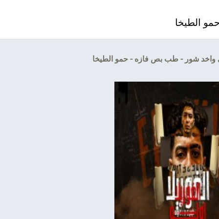
مو الطيخا
اخد شور - طب بص فازه - حمو الطيخا