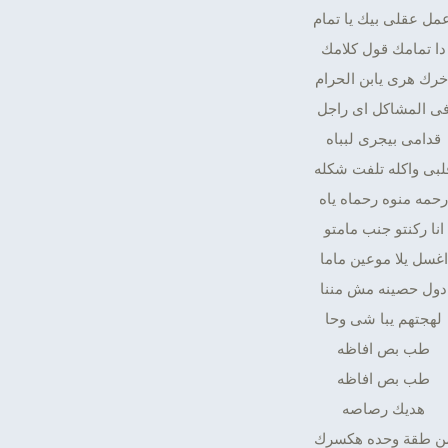
عمل عقلى بيك يا تمام
دا تمامك قول كلامك
خرك هرى يابن الحرام
ى المشاكل اى راجل
قدامى بيجرى لبباه
لبى واكله تلفت شكله
رحمه منوه رحماه ياه
انا ركنتو جنب مامتو
اغسل يلا موعين ماما
دول حصينه مش مننا
لهجتهم يبا شى وحا
طب بص افاظه
طب بص افاظه
هديك رصاصه
ن طقة وحده هكسرك