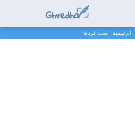
الرئيسية
بحث غردها