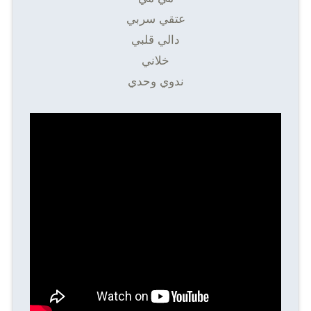
عتقي سربي
دالي قلبي
خلاني
ندوي وحدي