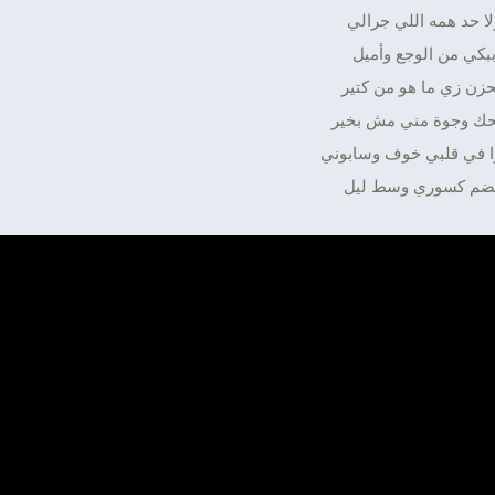
لا حد همه اللي جرالي
بكي من الوجع وأميل
حزن زي ما هو من كتير
ك وجوة مني مش بخير
ا في قلبي خوف وسابوني
ضم كسوري وسط ليل