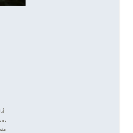
أن
ده و
مفي