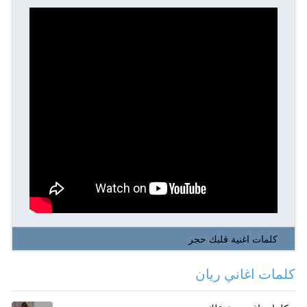
كلمات اغنية قلبك حجر
كلمات اغاني ريان