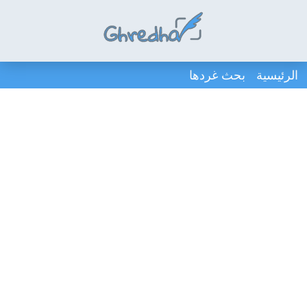
الرئيسية
بحث غردها