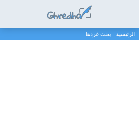
الرئيسية
بحث غردها