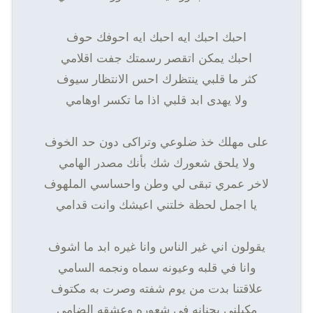
احبك احبك ايه احبك ايه احوفك حوف
احبك يمكن اتقصر رسمتك جفت اقلامي
كثر ما قلبي ينتظرك احس الانتظار سيوف
ولا يهدى ابد قلبي اذا ما تكسر اوهامي
على مهلك خذ ضلوعي وتراكى دون حد الخوف
ولا يلحق شعورك شك بأنك مصدر الهامي
لاخر عمري تبقى لي وطن واحساسي الملهوف
يا اجمل لحظة خلتني اعيشك وانت قدامي
يقولون اني غير الناس وانا غيره ابد ما اشوف
وانا في قلبه وعيونه سماه ونجمه السامي
علاقتنا بدت من يوم شفته وصرت به مكتوف
مكبلني بحنانه في شعوره وعشقه الضامي