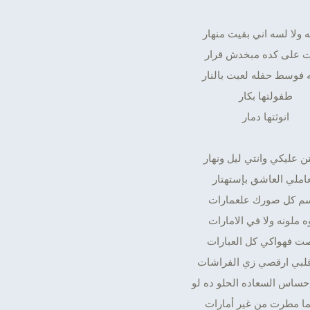
 ولا لسه اني بقيت منهار
ت على كده مبخدش قرار
 فوسط حفله لعبت بالنار
طفولتها بكار
انوثتها دمار
ن عليكي وانتي ليل ونهار
عاملي العاشق بإستهتار
م كل صورك علعمارات
ه ملونه ولا في الامارات
ت فهواكي كل العبارات
لبي ارقصي زي الفراشات
حساس السعاده الحلو ده لو
ا مطرت من غير أمارات