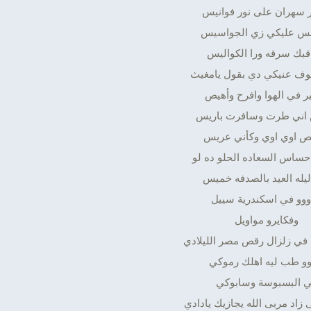
ر سهران على نور فوانيس
س عليكي زي الجواسيس
قبك سرقه ورا الكواليس
وف عنيكي دي بقول يامغيث
ر في الهوا وافرح وأهيص
اني طرت وسافرت باريس
ص اوي اوي وكأني عريس
حساس السعاده الحلو ده لو
يله العيد بالصدفه خميس
ووو في اسكندرية سييل
وفكايرو مواويل
 في زلزال رقص مصر الليلادي
وو طب ليه اهلك رموكي
 البسبوسة وسابوكي
 زاد مربى الله يجازيك يادادي