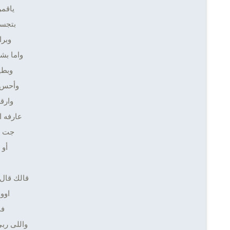
ياقم
بتجس
وبرا
واما بش
وبطي
وأحس 
وارق
عارفه ا
جت ل
أو 
قالك قال
اوو
في
واللى ربى