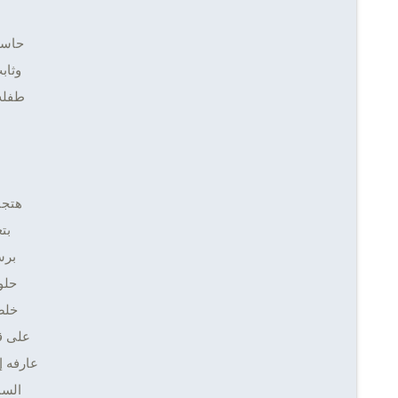
حاسه
وثاب
طفله
هتجن
بت
برس
حلو
خلص
على ق
عارفه إ
السم