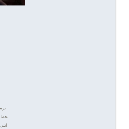
برس
بخط ا
انتي