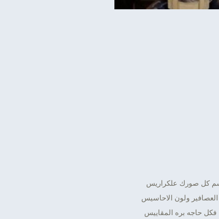
م كل صورك علكراريس
لعصافير ولون الاحاسيس
 فكل حاجه بره المقاييس