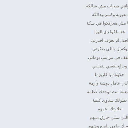
واقي صحاب مش سالكة
معيوبة وكسر وهالكة
ا مش هعرفكوا في سكة
هعاملكوا زي الهوا
صل انا بعرف اقدرني
وكفيل باللي يعكرني
قف في مرايتي يوماتي
وبدلع نفسي بنفسي
حلاوتك يا كاريزما
للي عامل دوشة وأزمة
نعمة انت لوحدك عظمة
بطولك تساوي كتيبة
حلاوتك اعمهم
اللي تملي حارق دمهم
م ك حامي يلسع وشهم