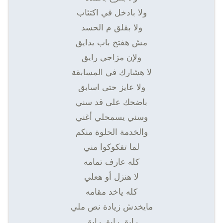
ولا بادخل في اكتئاب
ولا بقلق م الحسد
مش ھفتح باب یدایق
ولإن مزاجي رایق
لا ھشارك في المسابقة
ولا عایز حتى اسابق
باضحك على قد سني
وسني یسمحلي أغني
والخدمة الحلوة منكم
لما تفكوكوا مني
كله عارف تمامه
لا ھنزل أو ھعلي
كله ياخد مقامه
مايخدش زيادة نص ملي
رايق رايق رايق