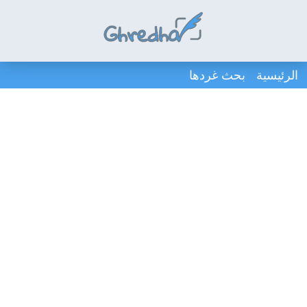
الرئيسية
بحث غردها