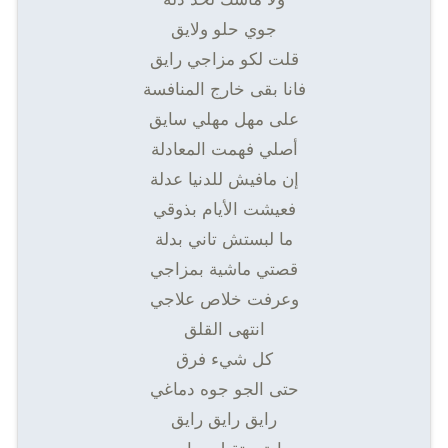
جوي حلو ولايق
قلت لكو مزاجي رايق
فانا بقى خارج المنافسة
على مهل مهلي سايق
أصلي فهمت المعادلة
إن مافيش للدنيا عدلة
فعيشت الأيام بذوقي
ما لبستش تاني بدلة
قصتي ماشية بمزاجي
وعرفت خلاص علاجي
انتهى القلق
كل شيء فرق
حتى الجو جوه دماغي
رايق رايق رايق