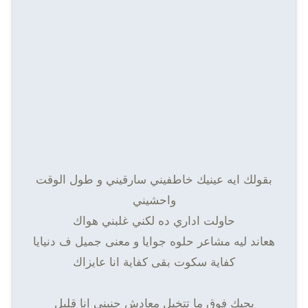
بقولك ايه عينيك خاطفيني سارقيني و طول الوقت
واحشيني
حاولت اداري ده لكني غلبني هواك
هعاند ليه مشاعر حلوه جوايا و معنى جميل ف دنيايا
كفاية سكوت بقى كفاية انا عايزاك
بحبك فوق ما تتخيل معادش حنيني انا قليل