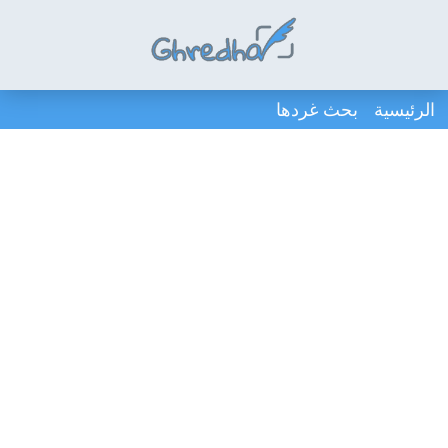
الرئيسية
بحث غردها