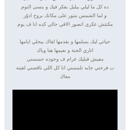
ده كل ما ليلي بيليل بفكر فيك و بنسى النوم
و لما الشمس بتنور على مكانك بروح ادوّر
مكنتش عكري اتصور الاقي حالي كده انا ف يوم
حياتي ليك بسلمها و بقدمها لقاك بيحلي ايامها
اتاري الجنة و نعيمها هنا وياك
مفيش قبليك غرام ف وجوده حسسني
ب فرحتي جايه تلمسني انا كل اللي ناقصني لقيته
معاك