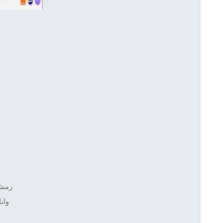
رمش
وان
و