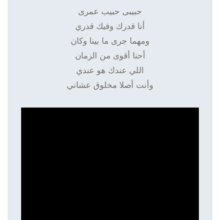
حبیبى حبیب عمرى
أنا قدرك وفیك قدري
ومھما جرى ما بينا وكان
أحنا أقوى من الزمان
اللي عندك ھو عندي
وأنت أصلا مخلوق عشاني