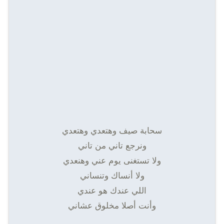
سحابة صیف وھتعدي وھتعدي
ونرجع تاني من تاني
ولا تستغنى یوم عني وھنعدي
ولا أنساك وتنساني
اللي عندك ھو عندي
وأنت أصلا مخلوق عشاني