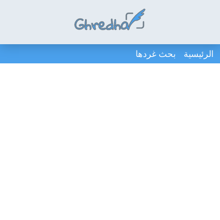
الرئيسية
بحث غردها