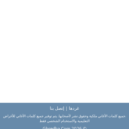
غردها
|
إتصل بنا
.جميع كلمات الأغاني ملكية وحقوق نشر لأصحابها. يتم توفير جميع كلمات الأغاني للأغراض
التعليمية والاستخدام الشخصي فقط
Ghredha.Com
© 2026