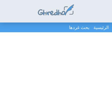
الرئيسية
بحث غردها