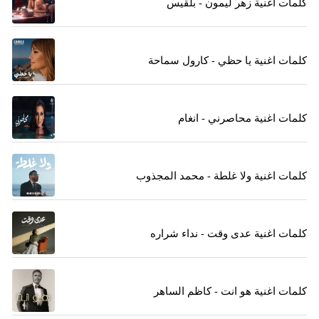
كلمات اغنية زهر ليمون - بلقيس
كلمات اغنية يا حظي - كارول سماحة
كلمات اغنية محاصرني - انغام
كلمات اغنية ولا غلطة - محمد المجذوب
كلمات اغنية عدى وقت - نداء شراره
كلمات اغنية هو انت - كاظم الساهر