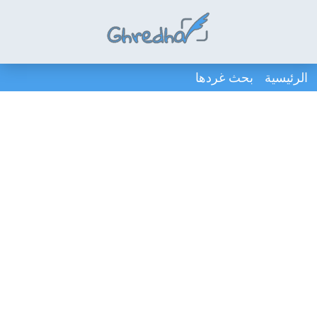
الرئيسية
بحث غردها