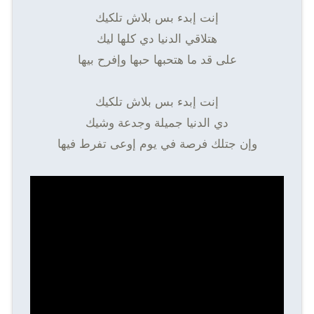
إنت إبدء بس بلاش تلكيك
هتلاقي الدنيا دي كلها ليك
على قد ما هتحبها حبها وإفرح بيها
إنت إبدء بس بلاش تلكيك
دي الدنيا جميلة وجدعة وشيك
وإن جتلك فرصة في يوم إوعى تفرط فيها