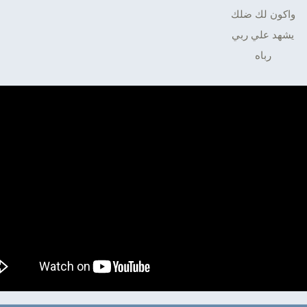
واكون لك ضلك
يشهد علي ربي
رباه