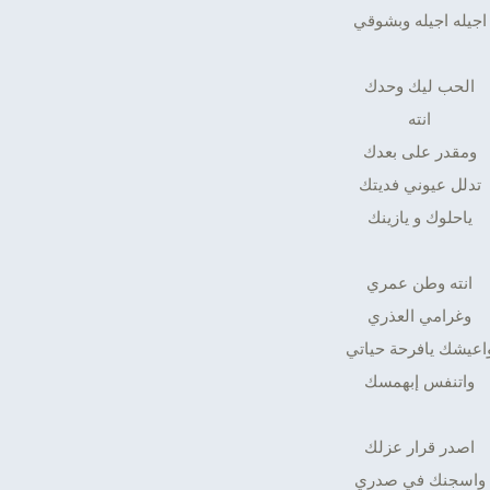
اجيله اجيله وبشوقي
الحب ليك وحدك
انته
ومقدر على بعدك
تدلل عيوني فديتك
ياحلوك و يازينك
انته وطن عمري
وغرامي العذري
اعيشك يافرحة حياتي
واتنفس إبهمسك
اصدر قرار عزلك
واسجنك في صدري