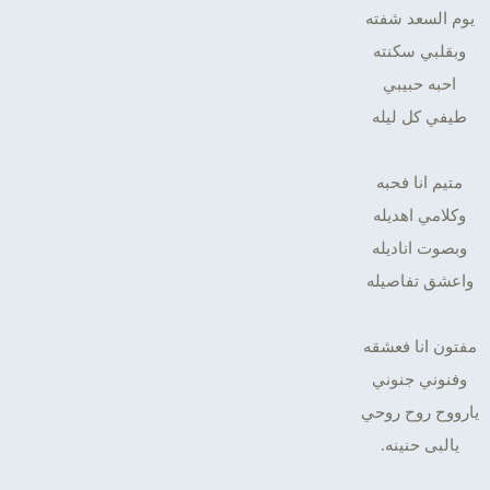
يوم السعد شفته
وبقلبي سكنته
احبه حبيبي
طيفي كل ليله
متيم انا فحبه
وكلامي اهديله
وبصوت اناديله
واعشق تفاصيله
مفتون انا فعشقه
وفنوني جنوني
يارووح روح روحي
يالبى حنينه.