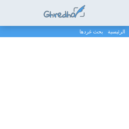
الرئيسية
بحث غردها