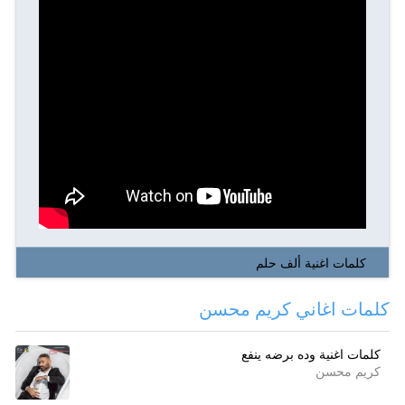
كلمات اغنية ألف حلم
كلمات اغاني كريم محسن
كلمات اغنية وده برضه ينفع
كريم محسن