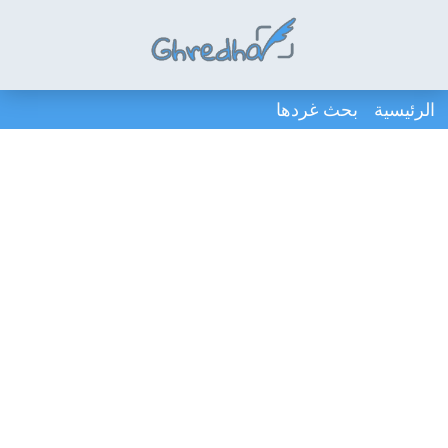
الرئيسية
بحث غردها