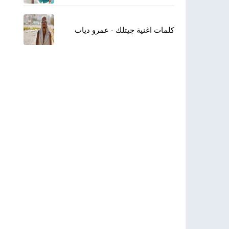
كلمات اغنية جيتلك - عمرو دياب