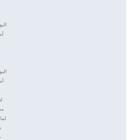
اليو
أس
اليو
أس
لع
مح
لما 
ن
ح