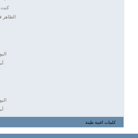
كنت 
الظاهر فيه دي
اليو
أس
اليو
أس
كلمات اغنية طينة