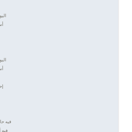
اليو
أس
اليو
أس
إح
ط
فيه حا
فيه 