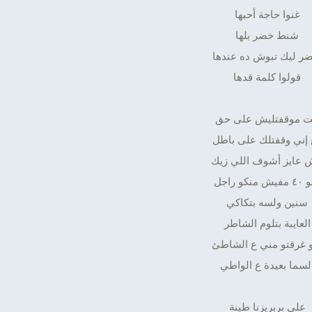
غنوا حاجة أحبها
شنط خضر بلها
ر ليك تبوش ده عندها
قولوا كلمة قدها
ت موقفتليش على حق
 إني وقفتلك على باطل
عايز أشوف اللي زيك
ش منكو راجل
سنين ولسه بتكاكي
العايبة بتلوم الشاطر
و غرقتو مني ع الشاطئ
لسما بعيدة ع الواطي
على بربريزنا طينة