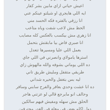
اعيش حياتي ازاي مابين بشر كفار
ايه اللي هايجري او شيلتو عينكم عني
انا رزقي بالفتره فكه الحسد مني
الحظ مش لاعب شفت وياه متاعب
انا زهري مش بيكسب بالعكس كله مصايب
انا صبري فاض بيا مابقتش بتحمل
بعمل اللي عليا ومسيرها تتعدل
استرها يامولاي وانصرني في اللي جاي
ده اللي يوماتي بشوفه والله مالهوش زاي
طريقي متقفل ومليش طريق تاني
ليه بس بتغفل والحيره شداني
ده انا عشت وحدي بعافر والفرح سابني وسافر
وحالف انو مايرجع قالي لو عزتني هاجر
الحلق مش سهله ومفيش فيهم سالكين
دول اكلو بعض في وهلة في الغدر محترفين