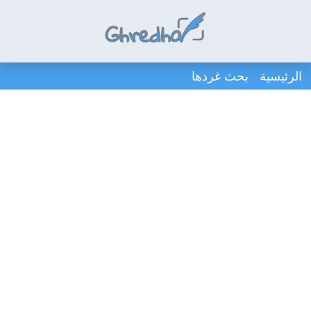
الرئيسية
بحث غردها