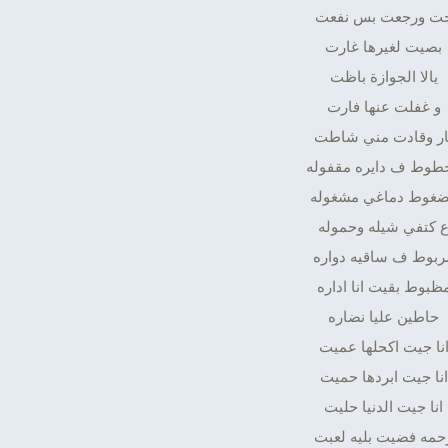
ت ورجعت بس نفعت
بصيت لغيرها غارت
يالا الجوازة باظت
و غفلت عنها فارت
ار وقادت مني شاطت
طوط ف دايره مقفوله
غوط دماغي مشغوله
 كتفي شيله وحموله
ربوط ف ساقيه دواره
ظبوط بقيت انا اداره
حاطين عليا نضاره
نا جيت اكحلها عميت
انا جيت ابردها حميت
انا جيت الدنيا حليت
حمه فضيت بليه لعبت