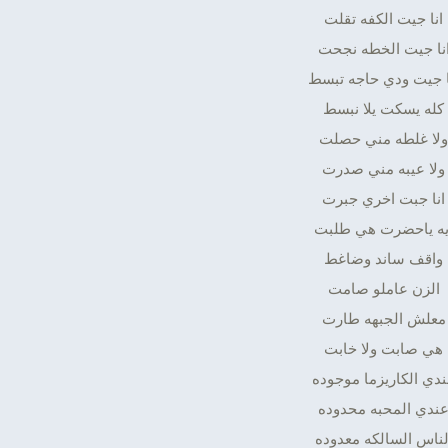
انا جيت الكفه تقلت
نا جيت الخطه نجحت
ا جيت ودي حاجه تبسط
كله يسكت يلا نبسط
ولا غلطه مني حصلت
ولا عيبه مني صدرت
انا جبت اخري جبرت
يه ياحضرت هي طلبت
واقف ساند وضاغط
الزن عاملو صامت
معلش الجبهه طارت
هي صابت ولا خابت
دي الكاريزما موجوده
ندي المحبه محدوده
لناس السالكه معدوده