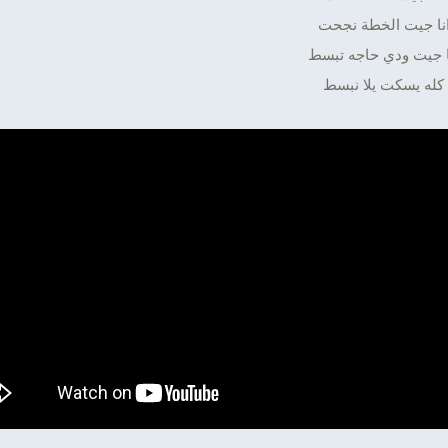
نا جيت الخطة نجحت
ا جيت ودي حاجه تبسط
كله يسكت يلا نبسط