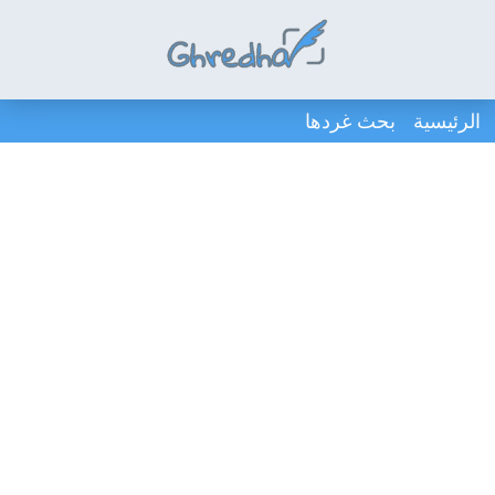
الرئيسية
بحث غردها