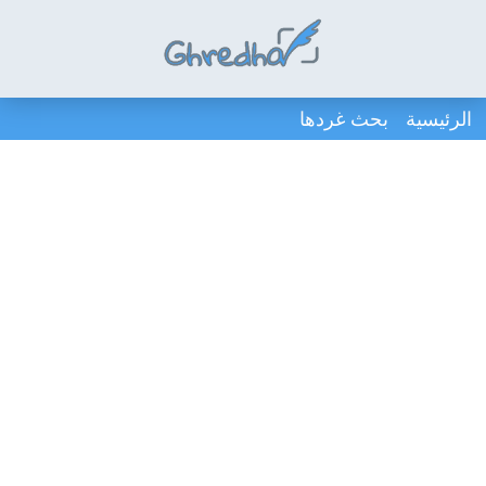
الرئيسية
بحث غردها