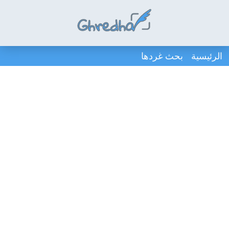
الرئيسية
بحث غردها