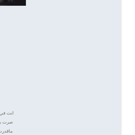
انت في 
صرت بين
ماقدرت