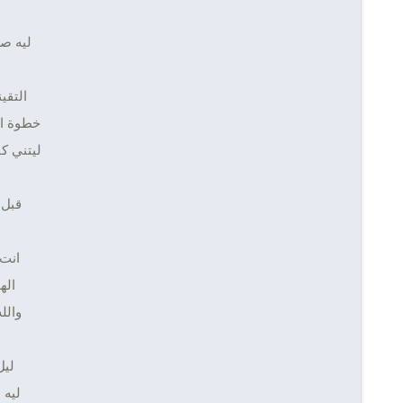
ليه صا
التقي
خطوة ال
ليتني ك
قبل 
انت
اله
والل
ليل
ليه 