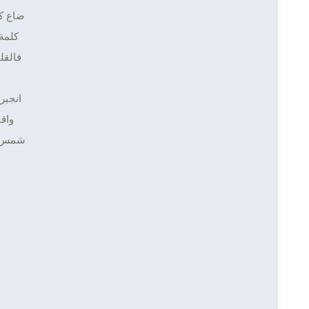
ضاع ك
كلمة
فالقل
انجبر
واق
شمس ت