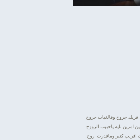
قربك جروح وفالغياب جروح
 امرين تايه ياحبيب الرووح
 اقريب كثير وماقدرت اروح