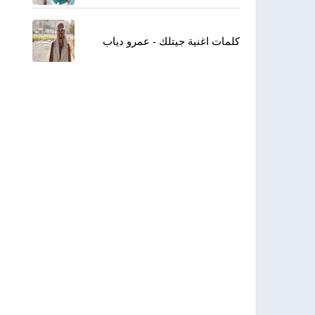
كلمات اغنية جيتلك - عمرو دياب