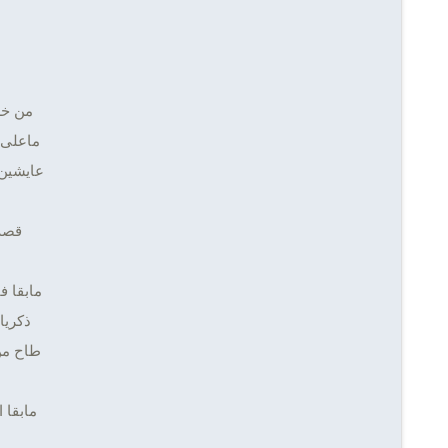
من خطا
ماعلى 
عايشين 
قصة
مابقا ف
ذكريا
طاح من
مابقا 