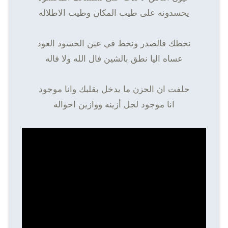
يحسدونه على طيب المكان وطيب الاطلاله
نحطك فالصدر ونحط في عين الحسود العود
عساه اليا نطق بالشين فال الله ولا فاله
حلفت ان الحزن ما يدخل بقلبك وانا موجود
انا موجود لجل أزينه ووازين احواله