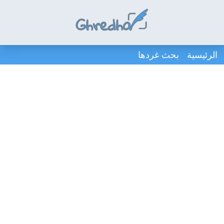
الرئيسية
بحث غردها