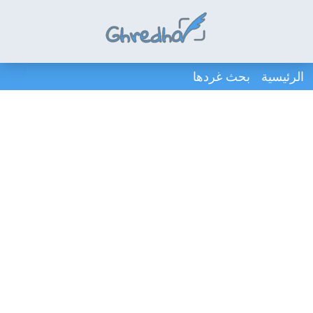
الرئيسية
بحث غردها