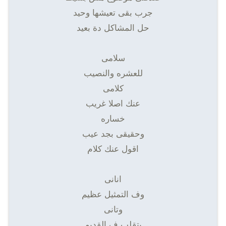
جرب بقى تعيشها وحيد
حل المشاكل دة بعيد
سلامى
للعشره والنصيب
كلامى
عنك اصلا غريب
خساره
وحقيقى بجد عيب
اقول عنك كلام
انانى
وف التمثيل عظيم
وتانى
بتقلب ف القديم