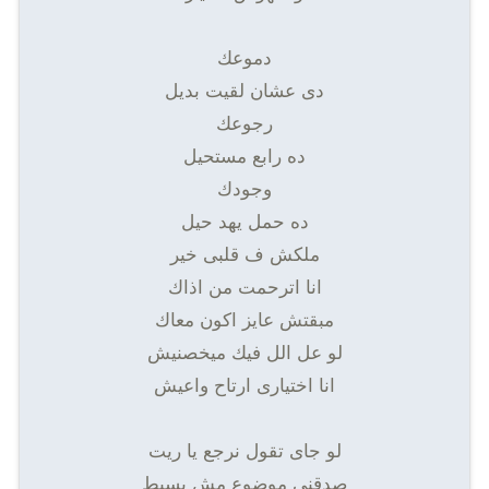
دموعك
دى عشان لقيت بديل
رجوعك
ده رابع مستحيل
وجودك
ده حمل يهد حيل
ملكش ف قلبى خير
انا اترحمت من اذاك
مبقتش عايز اكون معاك
لو عل الل فيك ميخصنيش
انا اختيارى ارتاح واعيش
لو جاى تقول نرجع يا ريت
صدقنى موضوع مش بسيط