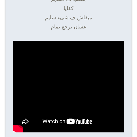
كفايا
مبقاش ف شىء سليم
عشان يرجع تمام