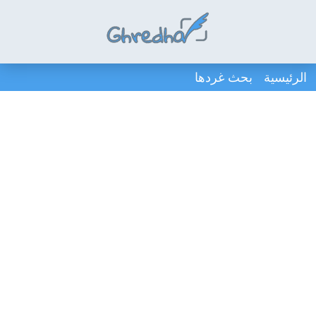
الرئيسية
بحث غردها