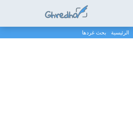
الرئيسية
بحث غردها