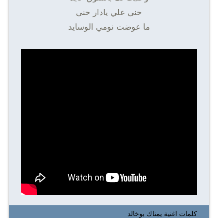
حنى علي يادار حنى
ما عوضت نومي الوسايد
كلمات اغنية يمناك بوخالد