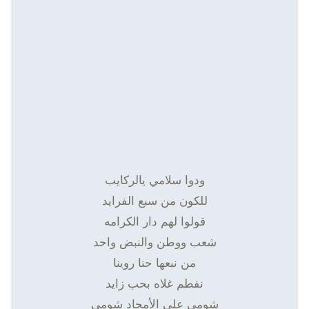
ودوا سلامي يالركايب
للكون من سبع الفرايد
قولوا لهم دار الكرامه
شعب ووطن والنبض واحد
من نبعها حنا روينا
نفطم غلاه بحب زايد
شومى على الأمجاد شومى