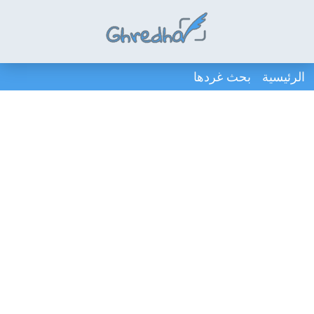
الرئيسية
بحث غردها